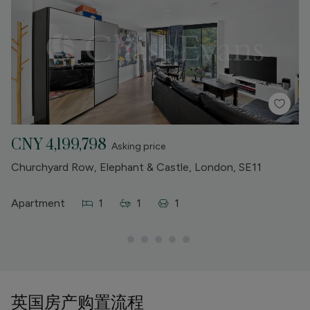
CNY 4,199,798
C
Asking price
Churchyard Row, Elephant & Castle, London, SE11
W
Apartment
1
1
1
A
英国房产购置流程