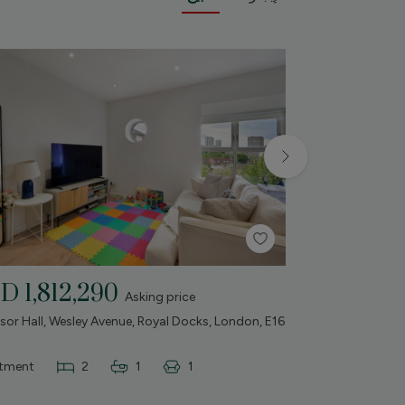
D 1,812,290
AED 3,13
Asking price
or Hall, Wesley Avenue, Royal Docks, London, E16
The Vantage Buil
& Castle, London,
tment
2
1
1
Apartment