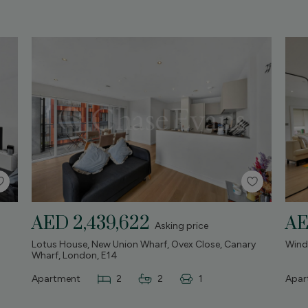
AED 2,439,622
AE
Asking price
Lotus House, New Union Wharf, Ovex Close, Canary
Winds
Wharf, London, E14
Apartment
2
2
1
Apar