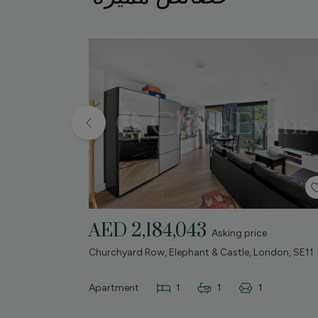
AED 2,184,043
excess of
Asking price
n, E14
Churchyard Row, Elephant & Castle, London, SE11
1
Apartment
1
1
1