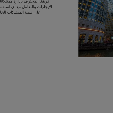
فريقنا المحترف بإدارة ممتلكات
الإيجارات والتعامل مع أي استف
على قيمة الممتلكات الخاصة بك وضمان أقصى قدر من العوائد للمستثمرين.