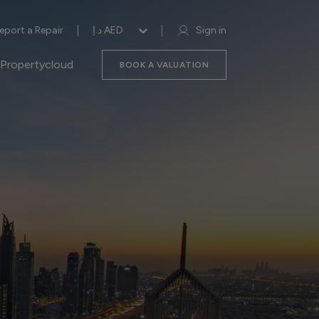
eport a Repair
د.إ AED
Sign in
Propertycloud
BOOK A VALUATION